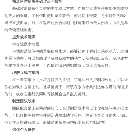
知道何时使用基础攻击与技能
基础攻击是每个英雄的主要输出方式，而技能则通常是增加伤害或控
制敌人的关键。了解何时使用基础攻击，何时使用技能，将会对你的输出
造成直接影响。射手在攻击时要合理利用技能来打出最大伤害，而不是单
纯依赖基础攻击。
提升战术意识
学会观察小地图
小地图是战斗中的重要信息来源，能够让你了解到全局的动态。定期
查看小地图，可以帮助你了解敌我双方的动向，及时做出反应。发现敌方
英雄在某条路上消失，可以提前做好防御准备，或者选择反打。
理解兵线与推塔
在王者荣耀中，推塔是获胜的关键。了解兵线的控制和处理，可以让
你在游戏中占据主动。通常情况下，应该在敌方小兵到达你方塔前清理掉
他们，或者在推线的同时寻找机会击杀敌方英雄。
制定团队战术
团队配合是王者荣耀的核心，合理制定战术可以让你在战斗中占据优
势。可以根据英雄的特性制定进攻或防守策略。坦克负责吸收伤害，输出
位则在后排进行输出，而辅助则负责保护输出位和控制敌方。
强化个人操作