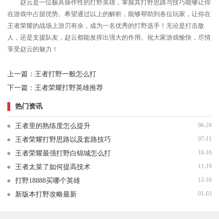
赵云是一位极具操作性的打野英雄，掌握其打野思路与技巧能够让你
在游戏中占据优势。希望通过以上的解析，能够帮助到各位玩家，让你在
王者荣耀的战场上游刃有余，成为一名优秀的打野选手！无论是打击敌
人，还是支援队友，赵云都能发挥出强大的作用。祝大家游戏愉快，尽情
享受赵云的魅力！
上一篇：
王者打野一般怎么打
下一篇：
王者荣耀打野英雄推荐
热门资讯
06-24
王者里的熟练度怎么提升
07-11
王者荣耀打野思路以及套路技巧
10-16
王者荣耀最强打野白锦城怎么打
11-19
王者太菜了如何提高技术
12-16
打野18888买哪个英雄
01-03
新版本打野攻略最新