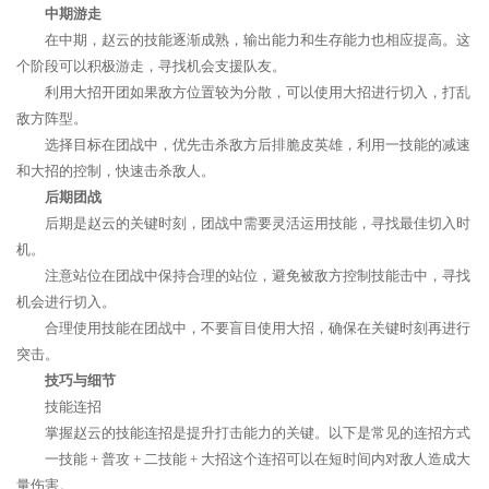
中期游走
在中期，赵云的技能逐渐成熟，输出能力和生存能力也相应提高。这
个阶段可以积极游走，寻找机会支援队友。
利用大招开团如果敌方位置较为分散，可以使用大招进行切入，打乱
敌方阵型。
选择目标在团战中，优先击杀敌方后排脆皮英雄，利用一技能的减速
和大招的控制，快速击杀敌人。
后期团战
后期是赵云的关键时刻，团战中需要灵活运用技能，寻找最佳切入时
机。
注意站位在团战中保持合理的站位，避免被敌方控制技能击中，寻找
机会进行切入。
合理使用技能在团战中，不要盲目使用大招，确保在关键时刻再进行
突击。
技巧与细节
技能连招
掌握赵云的技能连招是提升打击能力的关键。以下是常见的连招方式
一技能 + 普攻 + 二技能 + 大招这个连招可以在短时间内对敌人造成大
量伤害。