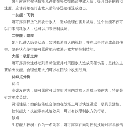
娜可露露的被动技能允许她在每次技能命中敌人后，提升自身的移动
速度。这使得她在打击敌人后能够迅速撤退或追击。
一技能：飞鸦
娜可露露释放飞鸦攻击敌人，造成物理伤害并减速。这个技能不仅可
以用来消耗敌人，也可以用来控制战局。
二技能：隐匿
她可以进入隐身状态，暂时躲避敌人的视野，并在出击时造成高额伤
害。隐身状态使得娜可露露能有效避开敌方的控制技能。
大招：极影之舞
娜可露露快速移动到目标位置并对周围敌人造成高额伤害，是她的主
要输出技能。合理使用大招可以在团战中改变战局。
优缺点分析
优点
高爆发伤害：娜可露露可以在短时间内对敌人造成巨额伤害，特别是
针对脆皮英雄。
灵活性强：她的技能组合使她在战场上可以快速进退，极具灵活性。
控制能力：技能带有减速效果，可以有效限制敌方的行动。
缺点
生存能力较弱：作为一名刺客，娜可露露在面对控制技能时容易被击