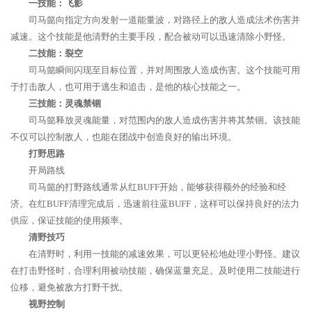
一技能：飞影
司马懿向指定方向发射一道能量波，对路径上的敌人造成法术伤害并
减速。这个技能是他清野的主要手段，配合被动可以迅速清除小野怪。
二技能：裂空
司马懿瞬间闪现至目标位置，并对周围敌人造成伤害。这个技能可用
于打击敌人，也可用于逃生和追击，是他的核心技能之一。
三技能：灵魂禁锢
司马懿释放灵魂能量，对范围内的敌人造成伤害并将其禁锢。该技能
不仅可以控制敌人，也能在团战中创造良好的输出环境。
打野思路
开局路线
司马懿的打野路线通常从红BUFF开始，能够获得额外的经验和经
济。在红BUFF清理完成后，迅速前往蓝BUFF，这样可以保持良好的法力
供应，保证技能的使用频率。
清野技巧
在清野时，利用一技能的减速效果，可以更轻松地处理小野怪。建议
在打击野怪时，合理利用被动技能，确保蓝量充足。及时使用二技能进行
位移，避免被敌方打野干扰。
视野控制