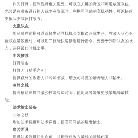
作为打野，控制视野至关重要。可以在关键的野区和河道放置眼位，
尤其是在准备进行抓人或争夺资源时。利用司马懿的高机动性，可以快速
支援队友或反打敌方。
支援队友
司马懿在前期可以选择主动寻找机会支援边路或中路。在敌人状态不
佳或血量较低时，可以用二技能快速接近进行击杀。要善于判断队友的状
态，选择最佳时机出手。
出装推荐
打野装备
打野刀（猎手之刃）
提供额外的攻击力和冷却缩减，增强司马懿的清野能力和输出。
冷静之靴
提高移动速度并减少技能冷却时间，使司马懿能够更频繁地释放技
能。
法术输出装备
回响之杖
增加法术强度和法术穿透，提高司马懿的爆发输出。
痛苦面具
提供法术强度和生命值，并增强对敌方英雄的持续伤害。