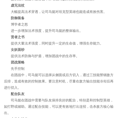
虚无法杖
大幅提高法术穿透，让司马懿对坦克型英雄也能造成有效伤害。
防御装备
博学者之怒
进一步增加法术强度，提升司马懿的整体输出。
贤者之书
提供大量法术强度，同时提升一定的生命值，增强生存能力。
女妖面纱
提供法术防御与护盾，增加团战中的生存率。
团战策略
先手控制
在团战中，司马懿可以选择从侧面或后方切入，通过三技能禁锢敌方
后排，造成有效的控制效果。要注意时机，尽量在敌方输出技能冷却后再
进行切入。
配合队友
司马懿在团战中需要与队友保持良好的配合，特别是和控制型英雄，
如打野或辅助。通过配合技能，可以更有效地打出连招，击杀敌方核心输
出。