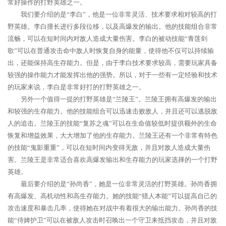
常好操作的打野英雄之一。
我们要介绍的是“李白”，他是一位非常灵活、技术要求相对较高的打
野英雄。李白擅长进行多段位移，以及高爆发的输出。他的技能组合非常
流畅，可以在短时间内对敌人造成大量伤害。李白的被动技能“青莲剑
歌”可以在普通攻击命中敌人时恢复自身的能量，使得他不仅可以持续输
出，还能保持高生存能力。但是，由于李白技术要求较高，需要玩家具备
较强的操作能力才能发挥出他的强势。所以，对于一些有一定经验和技术
的玩家来说，李白是非常好打的打野英雄之一。
另外一个值得一提的打野英雄是“兰陵王”。兰陵王拥有高爆发的输出
和较强的生存能力。他的技能组合可以迅速击败敌人，并且还可以逃脱敌
人的追击。兰陵王的技能“复苏之魂”可以在生命值较低时提供额外的生命
恢复和增益效果，大大增加了他的生存能力。兰陵王还有一个非常有特色
的技能“鬼影重重”，可以在短时间内变得无敌，并且对敌人造成大量伤
害。兰陵王是非常适合喜欢高爆发输出和生存能力的玩家选择的一个打野
英雄。
最后要介绍的是“孙尚香”，她是一位非常灵活的打野英雄。孙尚香拥
有高爆发、高机动性和高生存能力。她的技能“猎人本能”可以提高自己的
攻击速度和暴击几率，使得她在对战中有着很大的输出能力。孙尚香的技
能“侍婢护卫”可以在被敌人攻击时召唤出一个守卫来抵挡攻击，并且对敌