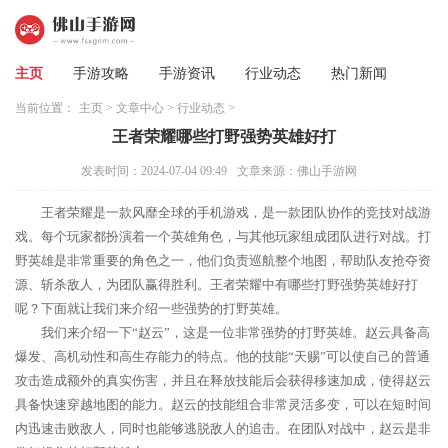
主页
手游攻略
手游资讯
行业动态
热门新闻
当前位置：
主页
>
文章中心
>
行业动态
>
王者荣耀哪些打野强势英雄好打
发表时间：2024-07-04 09:49
文章来源：佛山手游网
王者荣耀是一款风靡全球的手机游戏，是一款团队协作的竞技对战游
戏。每个玩家都扮演着一个英雄角色，与其他玩家组成团队进行对战。打
野英雄是非常重要的角色之一，他们负责巡航整个地图，帮助队友抢夺资
源、斩杀敌人，为团队赢得胜利。王者荣耀中有哪些打野强势英雄好打
呢？下面就让我们来介绍一些强势的打野英雄。
我们来介绍一下“赵云”，这是一位非常强势的打野英雄。赵云具备高
爆发、高机动性和高生存能力的特点。他的技能“天赐”可以使自己的普通
攻击造成额外的真实伤害，并且在释放技能后会获得移速加成，使得赵云
具备快速穿越地图的能力。赵云的技能组合非常灵活多变，可以在短时间
内迅速击败敌人，同时也能够逃脱敌人的追击。在团队对战中，赵云是非