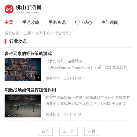
主页
手游攻略
手游资讯
行业动态
热门新闻
当前位置：
主页
>
文章中心
>
行业动态
>
行业动态
多种元素的经营策略游戏
《梦幻引擎：游牧城市
（DreamEngines:NomadCities）》是一款末世主题的经
营策略手机游戏，在漫长的将来，路面全球早已被神
更新时间：2021-11-08
秘生物噩梦占有，有着新科技的人们只有迁居到漂浮
在天上的城
刺激战场如何发挥狙击作用
其实在国际娱乐手游里，刺激战场的娱乐性是非常有
必要的，在战争游戏的火热之下，我们对今天的文化
产品的定义还是蛮有新的创意的，在改革到来的今
更新时间：2021-09-22
天，我们看懂了很多事情，也
首页
上一页
末页